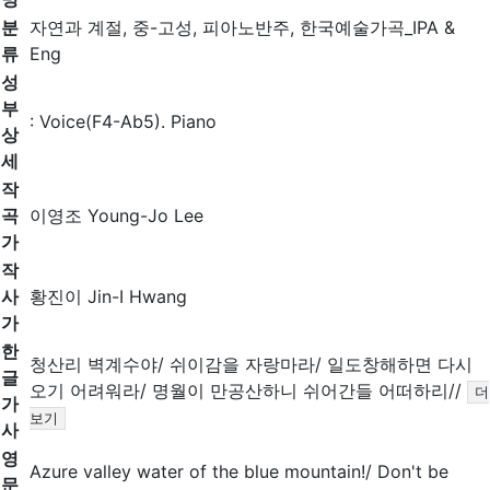
분
자연과 계절, 중-고성, 피아노반주, 한국예술가곡_IPA &
류
Eng
성
부
: Voice(F4-Ab5). Piano
상
세
작
곡
이영조 Young-Jo Lee
가
작
사
황진이 Jin-I Hwang
가
한
청산리 벽계수야/ 쉬이감을 자랑마라/ 일도창해하면 다시
글
오기 어려워라/ 명월이 만공산하니 쉬어간들 어떠하리//
더
가
보기
사
영
Azure valley water of the blue mountain!/ Don't be
문