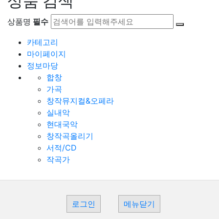
상품 검색
상품명
필수
카테고리
마이페이지
정보마당
합창
가곡
창작뮤지컬&오페라
실내악
현대국악
창작곡올리기
서적/CD
작곡가
로그인
메뉴닫기