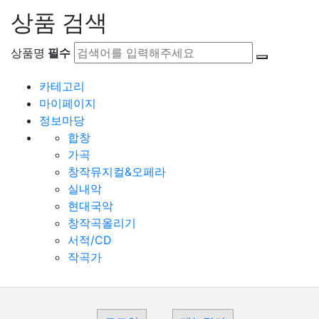
상품 검색
상품명
필수
카테고리
마이페이지
정보마당
합창
가곡
창작뮤지컬&오페라
실내악
현대국악
창작곡올리기
서적/CD
작곡가