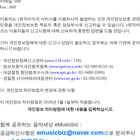
이메일
: 000
Fax : 000
이용자는
e
뮤직비즈의 서비스를 이용하시며 발생하는 모든 개인정보보호 관
민원을 개인정보보호 책임자 혹은 담당부서로 신고하실 수 있습니다
. e
뮤직비
즈는 이용자들의 신고사항에 대해 신속하게 충분한 답변을 드릴 것입니다
.
기타 개인정보침해에 대한 신고나 상담이 필요하신 경우에는 아래 기관에 문의
하시기 바랍니다
.
−
개인정보침해신고센터
(
www.118.or.kr
/ 118)
−
정보보호마크인증위원회
(
www.eprivacy.or.kr
/ 02-580-0533~4)
−
대검찰청 첨단범죄수사과
(
www.spo.go.kr
/ 02-3480-2000)
−
경찰청 사이버테러대응센터
(
www.ctrc.go.kr
/ 02-392-0330)
11.
개인정보 처리방침의 변경에 관한 사항
이 개인정보 처리방침은
2018
년
5
월
1
일부터 적용됩니다
.
개인정보 처리방침에 대한 내용을 입력하십시오.
함께 공유하는 음악세상 eMusicbiz :
emusicbiz@naver.com
궁금하신사항은
으로 문의주시