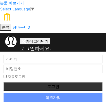
본문 바로가기
Select Language
▼
분류
장바구니
0
회
카테고리닫기
원
로그인하세요.
로
그
인
자동로그인
회원가입