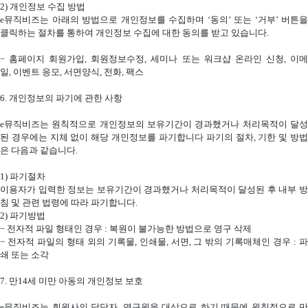
2)
개인정보 수집 방법
e
뮤직비즈는 아래의 방법으로 개인정보를 수집하며 ‘동의’ 또는 ‘거부’ 버튼을
클릭하는 절차를 통하여 개인정보 수집에 대한 동의를 받고 있습니다
.
−
홈페이지 회원가입
,
회원정보수정
,
세미나 또는 워크샵 온라인 신청
,
이
일
,
이벤트 응모
,
서면양식
,
전화
,
팩스
6.
개인정보의 파기에 관한 사항
e
뮤직비즈는 원칙적으로 개인정보의 보유기간이 경과했거나 처리목적이 달성
된 경우에는 지체 없이 해당 개인정보를 파기합니다 파기의 절차
,
기한 및 방
은 다음과 같습니다
.
1)
파기절차
이용자가 입력한 정보는 보유기간이 경과했거나 처리목적이 달성된 후 내부 방
침 및 관련 법령에 따라 파기합니다
.
2)
파기방법
−
전자적 파일 형태인 경우
:
복원이 불가능한 방법으로 영구 삭제
−
전자적 파일의 형태 외의 기록물
,
인쇄물
,
서면
,
그 밖의 기록매체인 경우
:
쇄 또는 소각
7.
만
14
세 미만 아동의 개인정보 보호
e
뮤직비즈는 회원사의 담당자
,
연구원을 대상으로 하기 때문에 원칙적으로 만