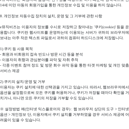
14
세 미만 아동의 회원가입을 통한 개인정보 수집 및 이용을 하지 않습니다
.
8.
개인정보 자동수집 장치의 설치
,
운영 및 그 거부에 관한 사항
e
뮤직비즈는 이용자의 정보를 수시로 저장하고 찾아내는
'
쿠키
(cookie)'
등을 운
용합니다
.
쿠키란 웹사이트를 운영하는데 이용되는 서버가 귀하의 브라우저
보내는 아주 작은 텍스트 파일로서 귀하의 컴퓨터 하드디스크에 저장됩니다
.
1)
쿠키 등 사용 목적
-
회원과 비회원의 접속 빈도나 방문 시간 등을 분석
-
이용자의 취향과 관심분야를 파악 및 자취 추적
-
각종 이벤트 참여 정도 및 방문 회수 파악 등을 통한 타겟 마케팅 및 개인 맞
서비스 제공
2)
쿠키의 설치
/
운영 및 거부
이용자는 쿠키 설치에 대한 선택권을 가지고 있습니다
.
따라서
,
웹브라우저에서
옵션을 설정함으로써 모든 쿠키를 허용하거나
,
쿠키가 저장될 때마다 확인을 
치거나
,
아니면 모든 쿠키의 저장을 거부할 수도 있습니다
.
※ 설정방법 예
(
인터넷 익스플로어의 경우
) :
웹 브라우저 상단의 도구
>
인터넷
옵션
>
개인정보 단
,
이용자께서 쿠키 설치를 거부하였을 경우 서비스 제공에 
려움이 있을 수 있습니다
.