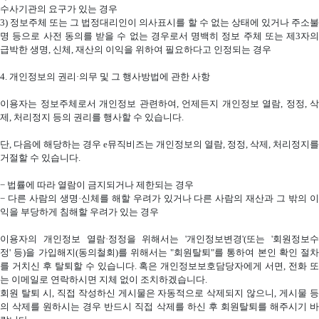
수사기관의 요구가 있는 경우
3)
정보주체 또는 그 법정대리인이 의사표시를 할 수 없는 상태에 있거나 주소
명 등으로 사전 동의를 받을 수 없는 경우로서 명백히 정보 주체 또는 제
3
자의
급박한 생명
,
신체
,
재산의 이익을 위하여 필요하다고 인정되는 경우
4.
개인정보의 권리·의무 및 그 행사방법에 관한 사항
이용자는 정보주체로서 개인정보 관련하여
,
언제든지 개인정보 열람
,
정정
,
삭
제
,
처리정지 등의 권리를 행사할 수 있습니다
.
단
,
다음에 해당하는 경우
e
뮤직비즈는 개인정보의 열람
,
정정
,
삭제
,
처리정지를
거절할 수 있습니다
.
−
법률에 따라 열람이 금지되거나 제한되는 경우
−
다른 사람의 생명·신체를 해할 우려가 있거나 다른 사람의 재산과 그 밖의 이
익을 부당하게 침해할 우려가 있는 경우
이용자의 개인정보 열람·정정을 위해서는
'
개인정보변경
'(
또는
'
회원정보
정
'
등
)
을 가입해지
(
동의철회
)
를 위해서는
"
회원탈퇴
"
를 통하여 본인 확인 절차
를 거치신 후 탈퇴할 수 있습니다
.
혹은 개인정보보호담당자에게 서면
,
전화 
는 이메일로 연락하시면 지체 없이 조치하겠습니다
.
회원 탈퇴 시
,
직접 작성하신 게시물은 자동적으로 삭제되지 않으니
,
게시물 
의 삭제를 원하시는 경우 반드시 직접 삭제를 하신 후 회원탈퇴를 해주시기 바