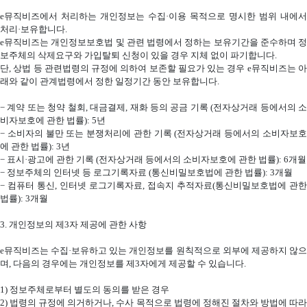
e
뮤직비즈에서 처리하는 개인정보는 수집·이용 목적으로 명시한 범위 내에서
처리·보유합니다
.
e
뮤직비즈는 개인정보보호법 및 관련 법령에서 정하는 보유기간을 준수하며 정
보주체의 삭제요구와 가입탈퇴 신청이 있을 경우 지체 없이 파기합니다
.
단
,
상법 등 관련법령의 규정에 의하여 보존할 필요가 있는 경우
e
뮤직비즈는 
래와 같이 관계법령에서 정한 일정기간 동안 보유합니다
.
−
계약 또는 청약 철회
,
대금결제
,
재화 등의 공금 기록
(
전자상거래 등에서의 
비자보호에 관한 법률
): 5
년
−
소비자의 불만 또는 분쟁처리에 관한 기록
(
전자상거래 등에서의 소비자보
에 관한 법률
): 3
년
−
표시·광고에 관한 기록
(
전자상거래 등에서의 소비자보호에 관한 법률
): 6
개월
−
정보주체의 인터넷 등 로그기록자료
(
통신비밀보호법에 관한 법률
): 3
개월
−
컴퓨터 통신
,
인터넷 로그기록자료
,
접속지 추적자료
(
통신비밀보호법에 관한
법률
): 3
개월
3.
개인정보의 제
3
자 제공에 관한 사항
e
뮤직비즈는 수집·보유하고 있는 개인정보를 원칙적으로 외부에 제공하지 않으
며
,
다음의 경우에는 개인정보를 제
3
자에게 제공할 수 있습니다
.
1)
정보주체로부터 별도의 동의를 받은 경우
2)
법령의 규정에 의거하거나
,
수사 목적으로 법령에 정해진 절차와 방법에 따