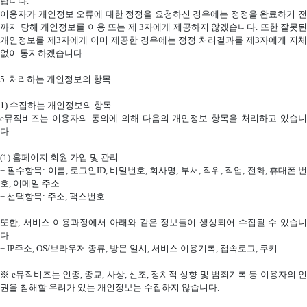
랍니다
.
이용자가 개인정보 오류에 대한 정정을 요청하신 경우에는 정정을 완료하기 전
까지 당해 개인정보를 이용 또는 제
3
자에게 제공하지 않겠습니다
.
또한 잘못된
개인정보를 제
3
자에게 이미 제공한 경우에는 정정 처리결과를 제
3
자에게 지체
없이 통지하겠습니다
.
5.
처리하는 개인정보의 항목
1)
수집하는 개인정보의 항목
e
뮤직비즈는 이용자의 동의에 의해 다음의 개인정보 항목을 처리하고 있습니
다
.
(1)
홈페이지 회원 가입 및 관리
−
필수항목
:
이름
,
로그인
ID,
비밀번호
,
회사명
,
부서
,
직위
,
직업
,
전화
,
휴대폰 
호
,
이메일 주소
−
선택항목
:
주소
,
팩스번호
또한
,
서비스 이용과정에서 아래와 같은 정보들이 생성되어 수집될 수 있습
다
.
−
IP
주소
, OS/
브라우저 종류
,
방문 일시
,
서비스 이용기록
,
접속로그
,
쿠키
※
e
뮤직비즈는 인종
,
종교
,
사상
,
신조
,
정치적 성향 및 범죄기록 등 이용자의 
권을 침해할 우려가 있는 개인정보는 수집하지 않습니다
.