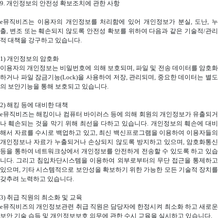
9.
개인정보의 안전성 확보조치에 관한 사항
e
뮤직비즈는 이용자의 개인정보를 처리함에 있어 개인정보가 분실
,
도난
,
누
출
,
변조 또는 훼손되지 않도록 안전성 확보를 위하여 다음과 같은 기술적
/
관
적 대책을 강구하고 있습니다
.
1)
개인정보의 암호화
이용자의 개인정보는 비밀번호에 의해 보호되며
,
파일 및 전송 데이터를 암호
하거나 파일 잠금기능
(Lock)
을 사용하여 저장
,
관리되며
,
중요한 데이터는 별도
의 보안기능을 통해 보호되고 있습니다
.
2)
해킹 등에 대비한 대책
e
뮤직비즈는 해킹이나 컴퓨터 바이러스 등에 의해 회원의 개인정보가 유출되거
나 훼손되는 것을 막기 위해 최선을 다하고 있습니다
.
개인정보의 훼손에 대
해서 자료를 수시로 백업하고 있고
,
최신 백신프로그램을 이용하여 이용자들의
개인정보나 자료가 누출되거나 손상되지 않도록 방지하고 있으며
,
암호화통
등을 통하여 네트워크상에서 개인정보를 안전하게 전송할 수 있도록 하고 있습
니다
.
그리고 침입차단시스템을 이용하여 외부로부터의 무단 접근을 통제하
있으며
,
기타 시스템적으로 보안성을 확보하기 위한 가능한 모든 기술적 장치
갖추려 노력하고 있습니다
.
3)
취급 직원의 최소화 및 교육
e
뮤직비즈의 개인정보관련 취급 직원은 담당자에 한정시켜 최소화 하고 새로운
보안 기술 습득 및 개인정보보호 의무에 관한 수시 교육을 실시하고 있습니다
.