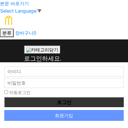
본문 바로가기
Select Language
▼
분류
장바구니
0
회
카테고리닫기
원
로그인하세요.
로
그
인
자동로그인
회원가입