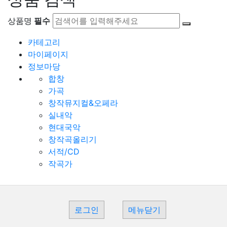
상품명
필수
카테고리
마이페이지
정보마당
합창
가곡
창작뮤지컬&오페라
실내악
현대국악
창작곡올리기
서적/CD
작곡가
로그인
메뉴닫기