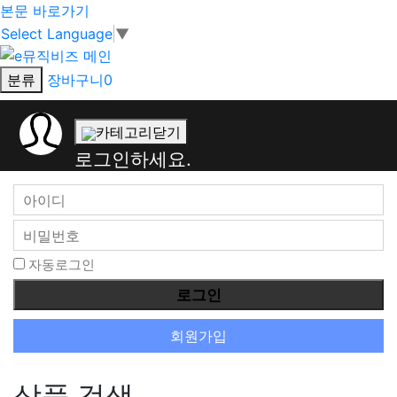
본문 바로가기
Select Language
▼
분류
장바구니
0
회
카테고리닫기
원
로그인하세요.
로
그
인
자동로그인
회원가입
상품 검색