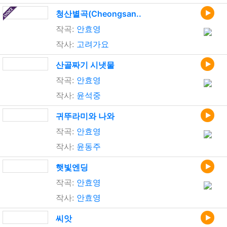
청산별곡(Cheongsan..
작곡:
안효영
작사:
고려가요
산골짜기 시냇물
작곡:
안효영
작사:
윤석중
귀뚜라미와 나와
작곡:
안효영
작사:
윤동주
햇빛엔딩
작곡:
안효영
작사:
안효영
씨앗