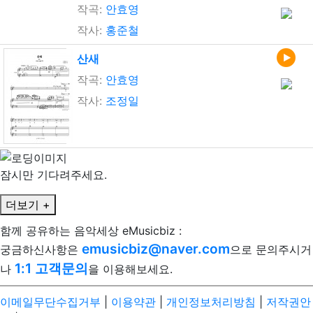
작곡:
안효영
작사:
홍준철
산새
작곡:
안효영
작사:
조정일
잠시만 기다려주세요.
더보기 +
함께 공유하는 음악세상 eMusicbiz :
emusicbiz@naver.com
궁금하신사항은
으로 문의주시거
1:1 고객문의
나
을 이용해보세요.
이메일무단수집거부
|
이용약관
|
개인정보처리방침
|
저작권안