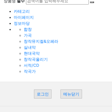
상품명
필수
카테고리
마이페이지
정보마당
합창
가곡
창작뮤지컬&오페라
실내악
현대국악
창작곡올리기
서적/CD
작곡가
로그인
메뉴닫기