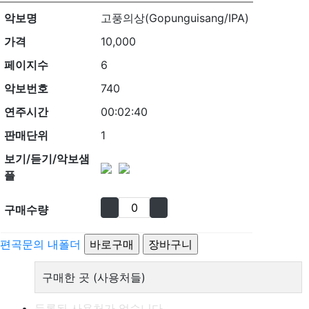
악보명
고풍의상(Gopunguisang/IPA)
가격
10,000
페이지수
6
악보번호
740
연주시간
00:02:40
판매단위
1
보기/듣기/악보샘
플
구매수량
편곡문의
내폴더
구매한 곳 (사용처들)
등록된 사용처가 없습니다.