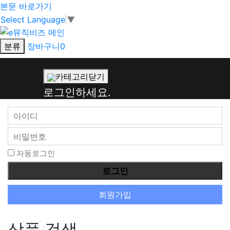
본문 바로가기
Select Language
▼
분류
장바구니
0
회
카테고리닫기
원
로그인하세요.
로
그
인
자동로그인
회원가입
상품 검색