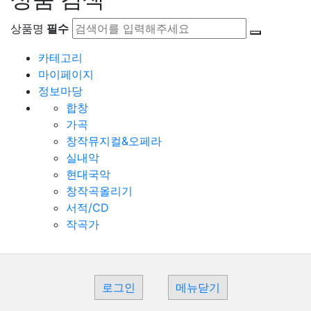
상품명
필수
카테고리
마이페이지
정보마당
합창
가곡
창작뮤지컬&오페라
실내악
현대국악
창작곡올리기
서적/CD
작곡가
로그인
메뉴닫기