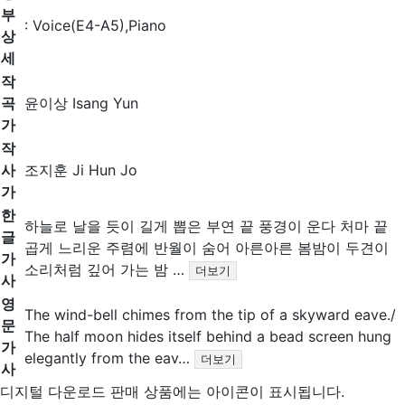
부
: Voice(E4-A5),Piano
상
세
작
곡
윤이상 Isang Yun
가
작
사
조지훈 Ji Hun Jo
가
한
하늘로 날을 듯이 길게 뽑은 부연 끝 풍경이 운다 처마 끝
글
곱게 느리운 주렴에 반월이 숨어 아른아른 봄밤이 두견이
가
소리처럼 깊어 가는 밤 …
더보기
사
영
The wind-bell chimes from the tip of a skyward eave./
문
The half moon hides itself behind a bead screen hung
가
elegantly from the eav…
더보기
사
디지털 다운로드 판매 상품에는
아이콘이 표시됩니다.